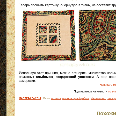
Теперь прошить картонку, обернутую в ткань, не составит тр
Используя этот принцип, можно сгенерить множество новы
памятных
альбомов
,
подарочной упаковки
. А еще похо
заморозки.
Написать м
Подпишитесь на новости
по e-m
МАСТЕР-КЛАССЫ
| Метки:
открытка
,
открытка ручной работы
,
Мастер-класс
,
закладк
Похожи