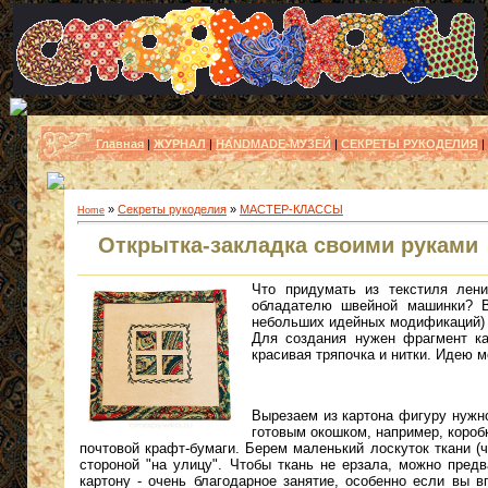
Главная
|
ЖУРНАЛ
|
HANDMADE-МУЗЕЙ
|
СЕКРЕТЫ РУКОДЕЛИЯ
|
»
Секреты рукоделия
»
МАСТЕР-КЛАССЫ
Home
Открытка-закладка своими руками
Что придумать из текстиля лен
обладателю швейной машинки? 
небольших идейных модификаций)
Для создания нужен фрагмент ка
красивая тряпочка и нитки. Идею 
Вырезаем из картона фигуру нужн
готовым окошком, например, коробк
почтовой крафт-бумаги. Берем маленький лоскуток ткани (
стороной "на улицу". Чтобы ткань не ерзала, можно пред
картону - очень благодарное занятие, особенно если вы 