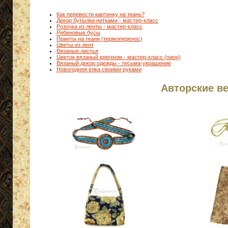
Как перевести картинку на ткань?
Декор бутылки нитками - мастер-класс
Розочка из ленты - мастер-класс
Рябиновые бусы
Принты на ткани (термоперенос)
Цветы из лент
Вязаные листья
Цветок вязаный крючком - мастер-класс (пион)
Вязаный декор одежды - тесьма-украшение
Новогодняя елка своими руками
Авторские в