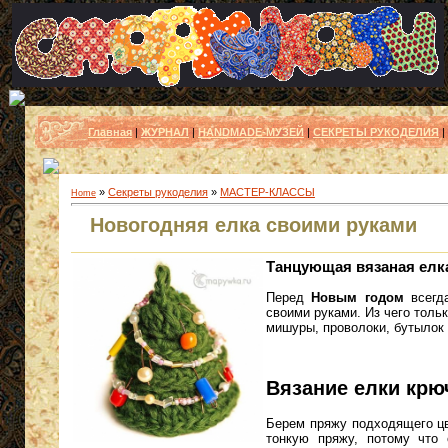
Главная
|
ЖУРНАЛ
|
HANDMADE-МУЗЕЙ
|
СЕКРЕТЫ РУКОДЕЛИЯ
|
»
Секреты рукоделия
»
МАСТЕР-КЛАССЫ
Home
Новогодняя елка своими руками
Танцующая вязаная елка
Перед
Новым годом
всегда
своими руками. Из чего тольк
мишуры, проволоки, бутылок
Вязание елки крю
Берем пряжу подходящего цв
тонкую пряжу, потому что