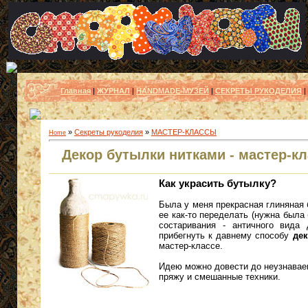
Главная
|
ЖУРНАЛ
|
HANDMADE-МУЗЕЙ
|
СЕКРЕТЫ РУКОДЕЛИЯ
|
»
Секреты рукоделия
»
МАСТЕР-КЛАССЫ
Home
Декор бутылки нитками - мастер-кл
Как украсить бутылку?
Была у меня прекрасная глиняная 
ее как-то переделать (нужна была
состаривания - античного вида 
прибегнуть к давнему способу
де
мастер-классе.
Идею можно довести до неузнаваем
пряжу и смешанные техники.