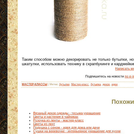
Таким способом можно декорировать не только бутылки, но
шкатулки, использовать технику в скрапбукинге и кардмейки
Написать м
Подпишитесь на новости
по e-m
МАСТЕР-КЛАССЫ
| Метки:
бутылки
,
Мастер-класс
,
бутылка
,
декор
,
идеи
Похожи
Вязаный декор одежды - тесьма-украшение
Цветы и растения в чайниках
Розочка из ленты - мастер-класс
Цветы из лент
Подушка с сеном - идея для дома или дачи
Сушки на веревочке - интерьерное украшение для кухни