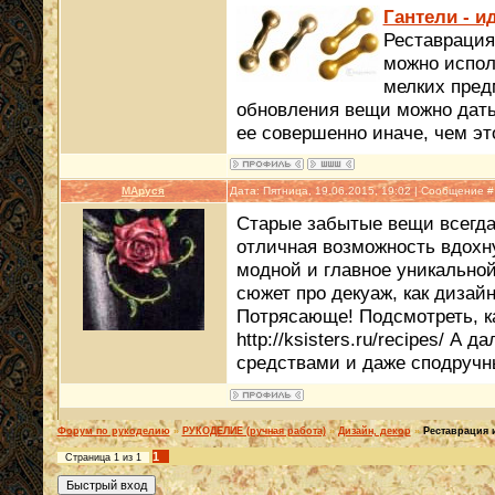
Гантели - 
Реставрация
можно испол
мелких пред
обновления вещи можно дать
ее совершенно иначе, чем эт
MAруся
Дата: Пятница, 19.06.2015, 19:02 | Сообщение 
Старые забытые вещи всегда
отличная возможность вдохну
модной и главное уникальной
сюжет про декуаж, как дизай
Потрясающе! Подсмотреть, ка
http://ksisters.ru/recipes/ 
средствами и даже сподручн
Форум по рукоделию
»
РУКОДЕЛИЕ (ручная работа)
»
Дизайн, декор
»
Реставрация 
1
Страница
1
из
1