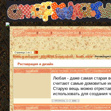
Главная
|
ЖУРНАЛ
|
HANDMADE-МУЗЕЙ
|
СЕКРЕТЫ РУКОДЕЛИ
1
Страница
1
из
1
Форум по рукоделию
»
РУКОДЕЛИЕ (ручная работа)
»
Дизайн, декор
»
Реставрация 
Реставрация и дизайн
handmade
Дата: Четверг, 23.09.2010, 22:17 | Сообщение #
Любая - даже самая старая в
считают самые домовитые ин
Старую вещь можно отрестав
использовать для создания че
handmade
Дата: Четверг, 23.09.2010, 22:17 | Сообщение #