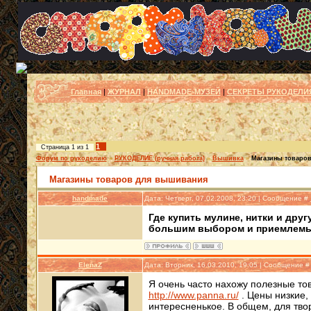
Главная
|
ЖУРНАЛ
|
HANDMADE-МУЗЕЙ
|
СЕКРЕТЫ РУКОДЕЛИ
1
Страница
1
из
1
Форум по рукоделию
»
РУКОДЕЛИЕ (ручная работа)
»
Вышивка
»
Магазины товаро
Магазины товаров для вышивания
handmade
Дата: Четверг, 07.02.2008, 23:20 | Сообщение #
Где купить мулине, нитки и дру
большим выбором и приемлемы
ElenaZ
Дата: Вторник, 16.03.2010, 19:05 | Сообщение 
Я очень часто нахожу полезные тов
http://www.panna.ru/
. Цены низкие,
интересненькое. В общем, для твор