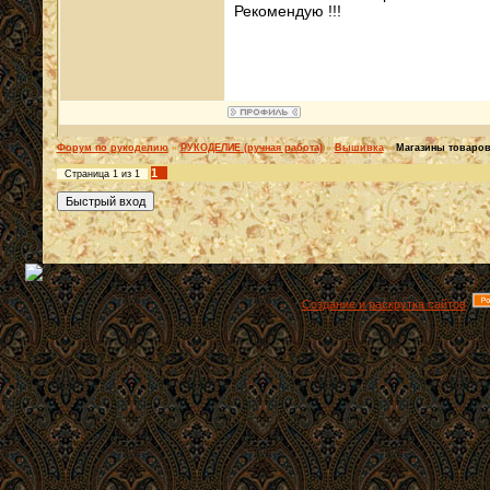
Рекомендую !!!
Форум по рукоделию
»
РУКОДЕЛИЕ (ручная работа)
»
Вышивка
»
Магазины товаро
1
Страница
1
из
1
Создание и раскрутка сайтов