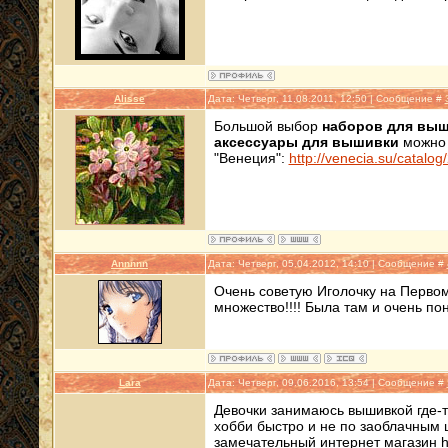
Alisse
Дата: Четверг, 11.08.2011, 12:50 | Сообщение #
Большой выбор
наборов для вы
аксессуары для вышивки
можно 
"Венеция":
http://venecia.su/catalog
Annnnn
Дата: Четверг, 05.04.2012, 14:10 | Сообщение #
Очень советую Иголочку на Первома
множество!!!! Была там и очень по
Lara
Дата: Четверг, 09.06.2016, 13:54 | Сообщение #
Девочки занимаюсь вышивкой где-то
хобби быстро и не по заоблачным 
замечательный интернет магазин http