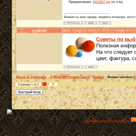
Прикрепления:
9402807.jpg
(41.9 Kb)
Вязание на заказ одежда, предметы интерьера, аксес
handmade
Дата: Среда, 22.09.2010, 20:45 | Сообщение #
5
Советы по выб
Полезная инфор
На что следует 
цвет, фактура, с
Форум по рукоделию
»
РУКОДЕЛИЕ (ручная работа)
»
Вязание
»
Вязание крючком
(О
1
Страница
1
из
2
2
»
Создание и раскрутка сайтов