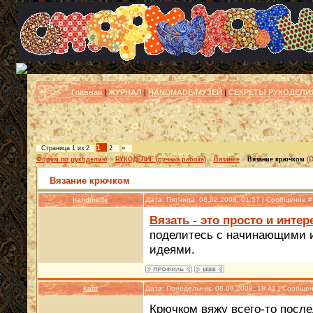
Главная
|
ЖУРНАЛ
|
HANDMADE-МУЗЕЙ
|
СЕКРЕТЫ РУКОДЕЛИ
1
Страница
1
из
2
2
»
Форум по рукоделию
»
РУКОДЕЛИЕ (ручная работа)
»
Вязание
»
Вязание крючком
(О
Вязание крючком
handmade
Дата: Пятница, 08.02.2008, 01:57 | Сообщение 
Вязать - это просто и интер
поделитесь с начинающими 
идеями.
kattt
Дата: Понедельник, 08.09.2008, 18:41 | Сообще
Крючком вяжу всего-то послед