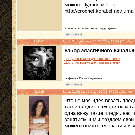
можно. Чудное место
http://crochet.korabel.net/jurn
Обожаю всякое творчество и рукоделие...
SiMoNa
Дата: Понедельник, 09.02.2009, 17:36 | Сообще
набор эластичного начальн
Доступно только для пользователей
Доступно только для пользователей
Парфенова Мария Сергеевна
Massh
Дата: Суббота, 06.03.2010, 13:40 | Сообщение 
Это не моя идея вязать пледы
такой пледик трехцветов и т
одна вяжу такие пледы, нас 
занятием и мы создаем свои 
можете поинтересоваться и 